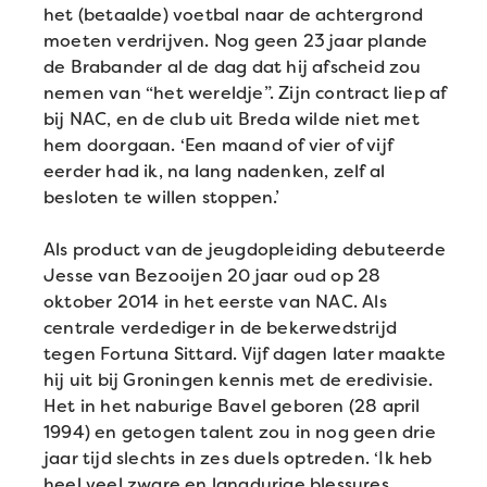
het (betaalde) voetbal naar de achtergrond
moeten verdrijven. Nog geen 23 jaar plande
de Brabander al de dag dat hij afscheid zou
nemen van “het wereldje”. Zijn contract liep af
bij NAC, en de club uit Breda wilde niet met
hem doorgaan. ‘Een maand of vier of vijf
eerder had ik, na lang nadenken, zelf al
besloten te willen stoppen.’
Als product van de jeugdopleiding debuteerde
Jesse van Bezooijen 20 jaar oud op 28
oktober 2014 in het eerste van NAC. Als
centrale verdediger in de bekerwedstrijd
tegen Fortuna Sittard. Vijf dagen later maakte
hij uit bij Groningen kennis met de eredivisie.
Het in het naburige Bavel geboren (28 april
1994) en getogen talent zou in nog geen drie
jaar tijd slechts in zes duels optreden. ‘Ik heb
heel veel zware en langdurige blessures